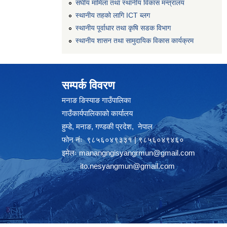
संघीय मामिला तथा स्थानीय विकास मन्त्रालय
स्थानीय तहको लागि ICT ब्लग
स्थानीय पूर्वाधार तथा कृषि सडक विभाग
स्थानीय शासन तथा सामुदायिक विकास कार्यक्रम
सम्पर्क विवरण
मनाङ ङिस्याङ गाउँपालिका
गाउँकार्यपालिकाको कार्यालय
हुम्डे, मनाङ, गण्डकी प्रदेश, ‍ नेपाल
फोन नंः ९८५६०४९३३१ | ९८५६०४९४६०
इमेलः
manangngisyangrmun@gmail.com
ito.nesyangmun@gmail.com